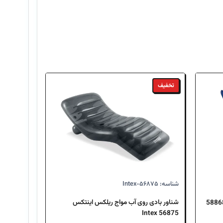
تخفیف
شناسه: Intex-۵۶۸۷۵
شناور بادی روی آب مواج ریلکس اینتکس
بادی روی آب مبل راحتی اینتکس 58868
56875 Intex