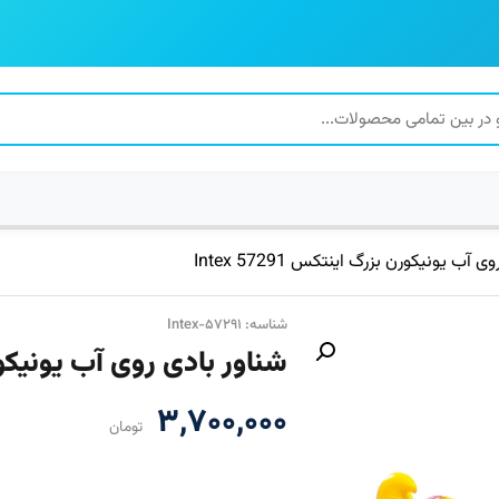
آب یونیکورن بزرگ اینتکس 57291 Intex
شناسه: Intex-۵۷۲۹۱
شناور بادی روی آب یونیکورن بزر
۳,۷۰۰,۰۰۰
تومان