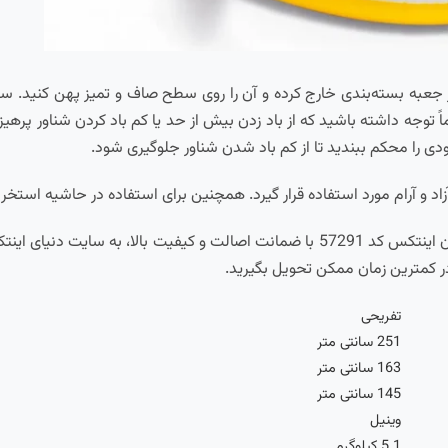
از جعبه بسته‌بندی خارج کرده و آن را روی سطح صاف و تمیز پهن کنید. سپ
 توجه داشته باشید که از باد زدن بیش از حد یا کم باد کردن شناور پرهیز کن
ی را محکم ببندید تا از کم باد شدن شناور جلوگیری شود.
زاد و آرام مورد استفاده قرار گیرد. همچنین برای استفاده در حاشیه استخر
برای ثبت سفارش و خرید شناور بادی روی آب طرح یونیکورن اینتکس کد 57291 با ضمانت اصا
در کمترین زمان ممکن تحویل بگیرید.
تفریحی
251 سانتی متر
163 سانتی متر
145 سانتی متر
وینیل
5.1 کیلوگرم