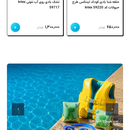
حلقه شنا بادی کودک اینتکس طرح
تشک بادی روی آب نئونی Intex
حیوانات کد Intex 59220
59717
+
+
۱,۳۰۰,۰۰۰
۶۵۰,۰۰۰
تومان
تومان
لذت تفریح را کامل کنید
کا