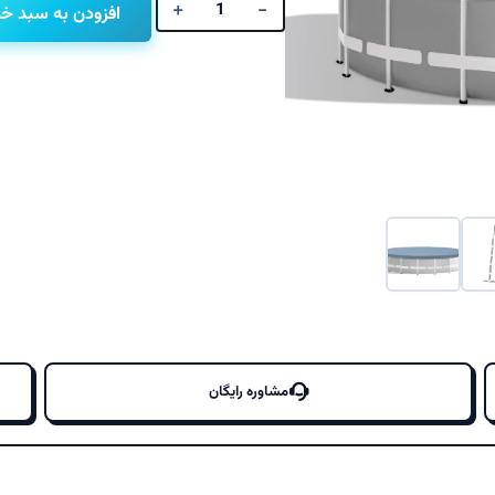
اصلی
+
-
افزودن به سبد خر
استخر
پیش
ساخته
بود.
دایره
بزرگ
اینتکس
با
تجهیزات
کامل
26756
Intex
عدد
مشاوره رایگان