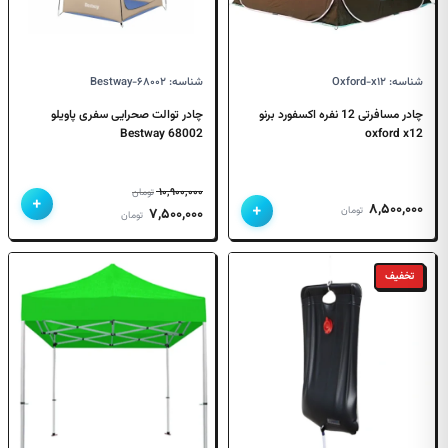
شناسه: Oxford-x۱۲
شناسه: Bestway-۶۸۰۰۲
چادر مسافرتی 12 نفره اکسفورد برنو
چادر توالت صحرایی سفری پاویلو
68002 Bestway
oxford x12
۱۰,۹۰۰,۰۰۰
تومان
+
+
۸,۵۰۰,۰۰۰
قیمت
قیمت
تومان
۷,۵۰۰,۰۰۰
تومان
اصلی
فعلی
۱۰,۹۰۰,۰۰۰ تومان
۷,۵۰۰,۰۰۰ تومان
تخفیف
بود.
است.