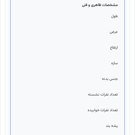
مشخصات ظاهری و فنی
طول
210 سانتی
عرض
210 سانتی
ارتفاع
120 سانتی
سازه
عصا
جنس بدنه
پلیستر
تعداد نفرات نشسته
6
تعداد نفرات خوابیده
3
پشه بند
دار