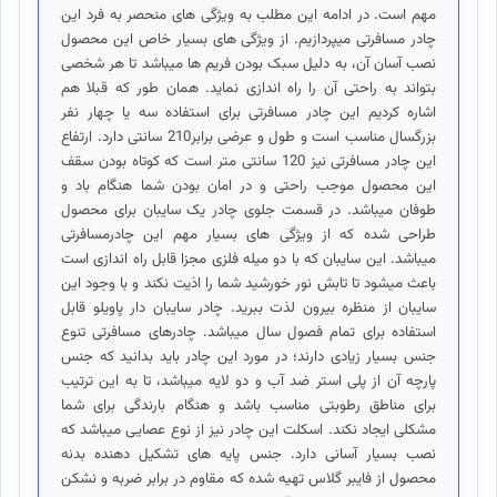
مهم است. در ادامه این مطلب به ویژگی های منحصر به فرد این
چادر مسافرتی میپردازیم. از ویژگی های بسیار خاص این محصول
نصب آسان آن، به دلیل سبک بودن فریم ها میباشد تا هر شخصی
بتواند به راحتی آن را راه اندازی نماید. همان طور که قبلا هم
اشاره کردیم این چادر مسافرتی برای استفاده سه یا چهار نفر
بزرگسال مناسب است و طول و عرضی برابر210 سانتی دارد. ارتفاع
این چادر مسافرتی نیز 120 سانتی متر است که کوتاه بودن سقف
این محصول موجب راحتی و در امان بودن شما هنگام باد و
طوفان میباشد. در قسمت جلوی چادر یک سایبان برای محصول
طراحی شده که از ویژگی های بسیار مهم این چادرمسافرتی
میباشد. این سایبان که با دو میله فلزی مجزا قابل راه اندازی است
باعث میشود تا تابش نور خورشید شما را اذیت نکند و با وجود این
سایبان از منظره بیرون لذت ببرید. چادر سایبان دار پاویلو قابل
استفاده برای تمام فصول سال میباشد. چادرهای مسافرتی تنوع
جنس بسیار زیادی دارند؛ در مورد این چادر باید بدانید که جنس
پارچه آن از پلی استر ضد آب و دو لایه میباشد، تا به این ترتیب
برای مناطق رطوبتی مناسب باشد و هنگام بارندگی برای شما
مشکلی ایجاد نکند. اسکلت این چادر نیز از نوع عصایی میباشد که
نصب بسیار آسانی دارد. جنس پایه های تشکیل دهنده بدنه
محصول از فایبر گلاس تهیه شده که مقاوم در برابر ضربه و نشکن