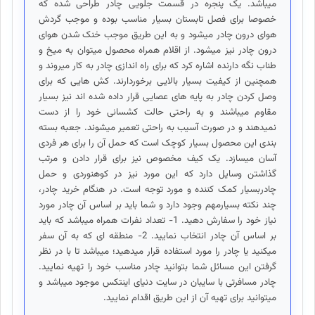
میباشد. یک پنجره در قسمت جلویی چادر طراحی شده که
خصوصا برای فصل تابستان بسیار مناسب بوده و موجب گردش
هوای درون چادر میشود و به این طریق موجب خنک شدن هوای
درون چادر نیز میشود. از اقلام همراه محصول میتوان به میخ و
طناب نگه دارنده اشاره کرد که برای راه اندازی چادر به کار میروند و
همچنین از کیفیت بسیار بالایی برخوردارند. کش هایی که برای
وصل کردن چادر به پایه های عصایی قرار داده شده اند نیز بسیار
مقاوم میباشند و به راحتی حالت کشسانی خود را از دست
نمیدهند و در صورت آسیب به راحتی تعمیر میشوند. جعبه بسته
بندی این محصول بسیار کوچک است که حمل آن را برای هر فردی
آسان میسازد. یک کیف مخصوص نیز برای قرار دادن و مرتب
گذاشتن وسایل دارد که این مورد نیز در کوهنوردی و حمل
چادربسیار کمک کننده و مورد توجه است. در هنگام خرید چادر،
چند نکته بسیارمهم وجود دارد و شما باید بر اساس آن چادر مورد
نیاز خود را سفارش دهید. 1- تعداد نفرات همراه میباشد که باید
بر اساس آن چادر انتخاب نمایید. 2- منطقه ای که به آن سفر
میکنید یا چادر را مورد استفاده قرار میدهید؛ میباشد تا با در نظر
گرفتن این مسائل شما بتوانید چادر مناسب خود را تهیه نمایید.
چادر مسافرتی با سایبان در سایت دنیای اینتکس موجود میباشد و
میتوانید برای تهیه آن از این طریق اقدام نمایید.