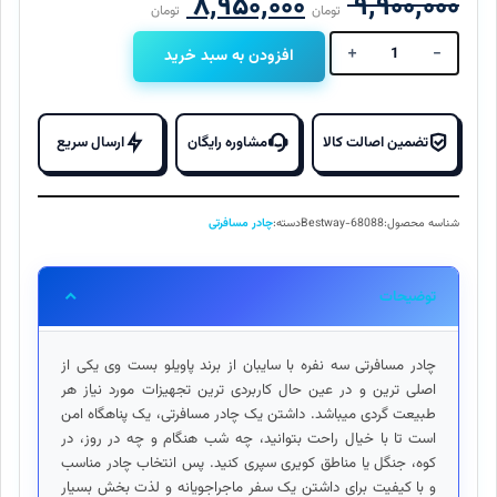
قیمت
قیمت
۸,۹۵۰,۰۰۰
۹,۹۰۰,۰۰۰
تومان
تومان
اصلی
فعلی
+
-
افزودن به سبد خرید
چادر
مسافرتی
۹,۹۰۰,۰۰۰ تومان
۸,۹۵۰,۰۰۰
3
بود.
است.
نفره
تضمین اصالت کالا
مشاوره رایگان
ارسال سریع
سایبان
دار
وارداتی
شناسه محصول:
Bestway-68088
دسته:
چادر مسافرتی
پاویلو
68088
bestway
توضیحات
عدد
چادر مسافرتی سه نفره با سایبان از برند پاویلو بست وی یکی از
اصلی ترین و در عین حال کاربردی ترین تجهیزات مورد نیاز هر
طبیعت گردی میباشد. داشتن یک چادر مسافرتی، یک پناهگاه امن
است تا با خیال راحت بتوانید، چه شب هنگام و چه در روز، در
کوه، جنگل یا مناطق کویری سپری کنید. پس انتخاب چادر مناسب
و با کیفیت برای داشتن یک سفر ماجراجویانه و لذت بخش بسیار