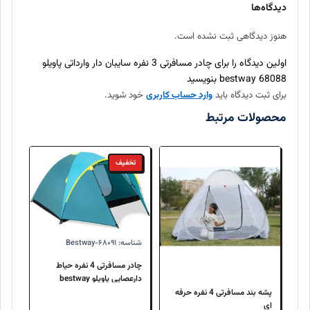
بله، تمامی محصولات موجود در اینتکس مستقیماً از برندهای معتبر
دیدگاه‌ها
تهیه شده و اصالت آنها ۱۰۰٪ تضمین میگردد.
هنوز دیدگاهی ثبت نشده است.
ارسال سفارش چند روز طول میکشد؟
اولین دیدگاه را برای چادر مسافرتی 3 نفره سایبان دار وارداتی پاویلو
68088 bestway بنویسید
برای ثبت دیدگاه باید
وارد حساب کاربری
خود شوید.
آیا امکان بازگرداندن کالا وجود دارد؟
محصولات مرتبط
تخفیف
شناسه: Bestway-۶۸۰۹۱
چادر مسافرتی 4 نفره حیاط
دارعصایی پاویلو bestway
68091
پشه بند مسافرتی 4 نفره حرفه
ای