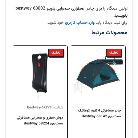
ارسال سفارش چند روز طول میکشد؟
اولین دیدگاه را برای چادر اضطراری صحرایی پاویلو 68002 bestway
بنویسید
برای ثبت دیدگاه باید
وارد حساب کاربری
خود شوید.
آیا امکان بازگرداندن کالا وجود دارد؟
محصولات مرتبط
تخفیف
تخفیف
شناسه: Bestway-۵۸۲۲۴
چادر مسافرتی 4 نفره اتوماتیک
بست وی 68142 Bestway
دوش سفری و صحرایی مسافرتی
بست وی 58224 Bestway