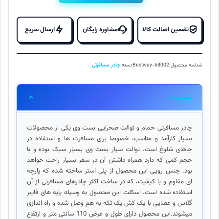
اضطراری
۹,۳۰۰,۰۰۰ تومان
۷,۰۰۰,۰۰۰ ت
صحرایی
بود.
است.
پاویلو
تضمین اصالت کالا
مشاوره رایگان
ارسال سریع
68002
bestway
عدد
شناسه محصول:
Bestway-68002
دسته:
چادر مسافرتی
توضیحات
چادر مسافرتی حمام و توالت صحرایی بست وی یکی از محصولات
بسیار کارآمد و مناسب، خصوصا برای مسافرت ها و استفاده در
جاهای شلوغ است. توالت سیار بست وی بسیار سبک بوده و با
حجم کمی که دارد همراه داشتن آن در سفر بسیار راحت خواهد
بود. جنس رویی این محصول از پلی استر ساخته شده که پارچه
ای مقاوم و با کیفیت، که در ساخت اکثر چادرهای مسافرتی از آن
استفاده شده است. اسکلت این محصول به وسیله پایه های فایبر
گلاس و عصایی با یک کش یک تکه به هم وصل شده و راه اندازی
میشوند.این محصول دارای طول و عرض 110 سانتی متر و ارتفاع