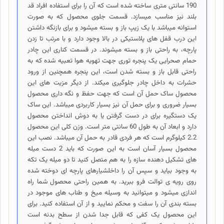
190 سانتی متری ساخته شده است که آن را برای استفاده افراد قد
بلند نیز مناسب میسازد. قسمت جلوی محصول که به صورت
استوانه میباشد با یک زیپ باز و بسته میشود و برای بازنگه داشتن
این درب قفل های پلاستیکی در بالا وجود دارد و با مرتب تا زدن
پارچه، به راحتی باز و بسته میشوند. در قسمت کناری این چادر
حمام صحرایی یک پنجره توری جهت تهویه هوا تعبیه شده که به
راحتی قابل باز و بسته شدن است، این پنجره همچنین از ورود
حشرات به داخل چادر جلوگیری میکند. از دیگر مزیت های این
محصول ساک حمل آن است که جهت حفظ و نگه داری محصول
بسیار ضروری و برای حمل آن نیز بسیار کاربردی میباشد. این ساک
یک دستگیره برای در دست گرفتن یا به دوش انداختن محصول
دارد و ابعاد آن به طول 60 سانتی متر است. وزن کلی این محصول
2.2 کیلوگرم است که هر فردی قادر به حمل آن میباشد. نصب این
محصول بسیار آسان است به این صورت که باید 2 دست میله
های تشکیل دهنده سازه را به هم متصل کنید تا دو میله یک تکه
به وجود بیاید و سپس آن را داخلشیارهای پارچه ای دوخته شده
روی رویه ی توالت فرو ببرید. به همین راحتی محصول شما راه
اندازی میشود و میتوانید به وسیله میخ و طناب های موجود در
بسته بندی آن را سفت و محکم نمایید و از آن استفاده کنید. برای
این محصول یک کفی که قابل جدا شدن از سطح بدنه است