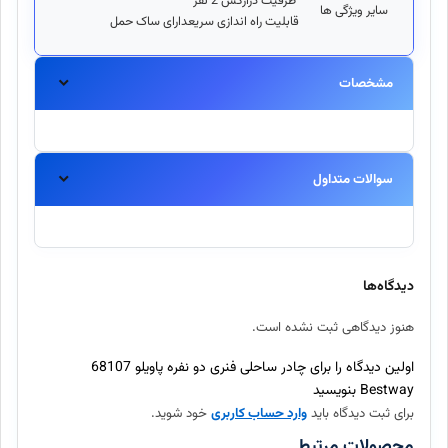
ظرفیت درازکش 2 نفر
سایر ویژگی ها
قابلیت راه اندازی سریعدارای ساک حمل
مشخصات
سوالات متداول
آیا این محصول اورجینال است؟
بله، تمامی محصولات موجود در اینتکس مستقیماً از برندهای معتبر
دیدگاه‌ها
تهیه شده و اصالت آنها ۱۰۰٪ تضمین میگردد.
هنوز دیدگاهی ثبت نشده است.
ارسال سفارش چند روز طول میکشد؟
اولین دیدگاه را برای چادر ساحلی فنری دو نفره پاویلو 68107
Bestway بنویسید
برای ثبت دیدگاه باید
وارد حساب کاربری
خود شوید.
آیا امکان بازگرداندن کالا وجود دارد؟
محصولات مرتبط