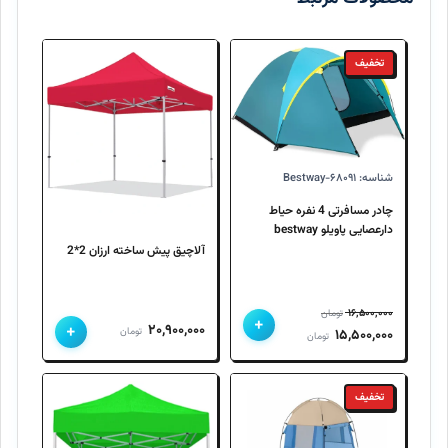
تخفیف
شناسه: Bestway-۶۸۰۹۱
چادر مسافرتی 4 نفره حیاط
دارعصایی پاویلو bestway
68091
آلاچیق پیش ساخته ارزان 2*2
۱۶,۵۰۰,۰۰۰
تومان
+
+
۲۰,۹۰۰,۰۰۰
قیمت
قیمت
تومان
۱۵,۵۰۰,۰۰۰
تومان
اصلی
فعلی
۱۶,۵۰۰,۰۰۰ تومان
۱۵,۵۰۰,۰۰۰ تومان
تخفیف
بود.
است.