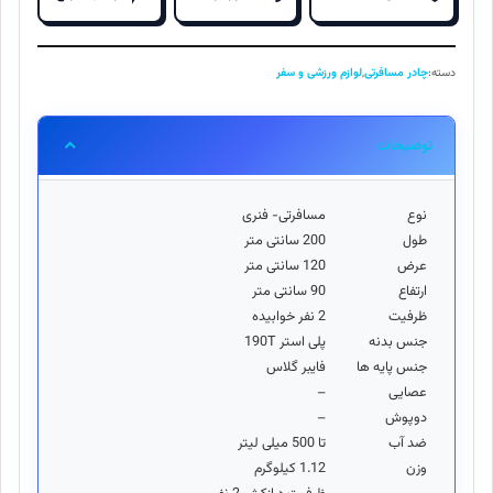
دسته:
چادر مسافرتی
,
لوازم ورزشی و سفر
توضیحات
نوع
مسافرتی- فنری
طول
200 سانتی متر
عرض
120 سانتی متر
ارتفاع
90 سانتی متر
ظرفیت
2 نفر خوابیده
جنس بدنه
پلی استر 190T
جنس پایه ها
فایبر گلاس
عصایی
–
دوپوش
–
ضد آب
تا 500 میلی لیتر
وزن
1.12 کیلوگرم