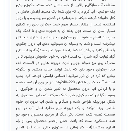
مختلف آب سازگاری بالایی از خود نشان داده است. جکوزی بادی
یک حوضچه آب گرم دارد که برای شما یک محیط آرامش بخش در
کنار خانواده فراهم میکند و میتوانید در فضای سرپوشیده و یا روباز
استفاده کنید. از مزایای بسیار مهم خرید جکوزی بادی راه اندازی
بسیار آسان آن است، چون بدنه آن به صورت بادی و با کمک یک
پمپ باد انجام میشود. این جکوزی مجهز به پنل کنترل دیجیتال
پیشرفته است و شما به وسیله آن میتوانید دمای آب درون جکوزی
را تنظیم کنید و وقتی که دما به حد مورد نظر برسد(۴۰درجه سانتی
گراد نهایت گرم شدن آب است) خود به خود خاموش میشود تا در
مصرف برق نیز صرفه جویی شود. دریچه هایی در قسمت کف
بدنه جکوزی وجود دارد که باعث تولید حباب میشود و اینگونه
زمانی که فرد در آن قرار میگیرد احساس آرامش خواهد کرد. پمپ
تصفیه آب جکوزی با توان 220-240وات نیز بر روی آن نصب شده
و با گردش آب درون محصول به تمیز شدن آن و جلوگیری از
رسوب گرفتن کف جکوزی بادی کمک میکند. کف این محصول به
شکل موزاییک طراحی شده و هنگام پر شدن آب درون آن جلوه
خاصی پیدا میکند و یک دریچه برای تخلیه آسان آب در این
قسمت تعبیه شده است. یکی دیگر از مزایای محصول وجود دو
عدد دستگیره است که باعث حمل راحتتر محصول پس از راه
اندازی میشوند(این کار زمانی که جکوزی خالی است قابل انجام