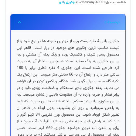
وی
شناسه محصول:
Bestway-60001
دسته:
جکوزی بادی
60001
Bestway
عدد
توضیحات
جکوزی بادی 4 نفره بست وی، از بهترین نمونه ها در نوع خود و از
قیمت مناسب ترین جکوزی های موجود در بازار است. ظاهر این
محصول بسیار شیک و کلاسیک بوده و رنگ بدنه آن مشکی و لبه
ی این جکوزی به رنگ سفید است؛ همچنین ساختار آن به صورت
گرد طراحی شده است. این جکوزی 4 نفره قطری برابر با 180
سانتی متر دارد و ارتفاع آن به 66 سانتی متر میرسد. این ارتفاع یک
تکیه گاه مناسب برای گردن شما هنگام ریلکس کردن در آن فراهم
می نماید. بدنه جکوزی بادی استحکام و ضخامت زیادی دارد و در
برابر فشار و ضربه وارده به آن مقاومت بالایی را نشان میدهد. لبه
ی این جکوزی بادی نیز محکم ساخته شده، به این صورت که شما
به راحتی میتوانید بر روی آن بنشینید، بدون اینکه در ظاهر آن
تغییر شکل ایجاد شود. این محصول وزن تقریبی 34 کیلو گرم را
دارد که به راحتی قابل جابه جایی میباشد. ظرفیت آب مورد نیاز
برای پر شدن آب درون حوضچه جکوزی 669 لیتر است. جنس
بدنه این محصول از پی وی سی برزنتی میباشد که در برابر دمای