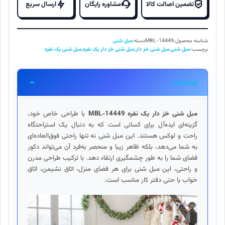
بود.
است.
دار
تضمین اصالت کالا
مشاوره رایگان
ارسال سریع
یک
نفره
MBL-
شناسه محصول:
MBL-14449
دسته:
مبل شنی
14449
برچسب:
مبل شنی
,
مبل شنی خز دار
,
مبل شنی خز دار یک نفره
,
مبل شنی یک نفره
عدد
توضیحات
مبل شنی خز دار یک نفره MBL-14449
با طراحی خاص خود،
گزینه‌ای ایده‌آل برای کسانی است که به دنبال یک استراحتگاه
راحت و لوکس هستند. این مبل شنی نه تنها راحتی فوق‌العاده‌ای
به شما می‌دهد، بلکه ظاهر زیبا و منحصر به‌فرد آن می‌تواند دکور
فضای شما را به طور چشمگیری ارتقاء دهد. با ترکیب طراحی مدرن
و راحتی، این مبل شنی برای هر فضای منزل، اتاق نشیمن، اتاق
خواب یا حتی دفتر کار مناسب است.