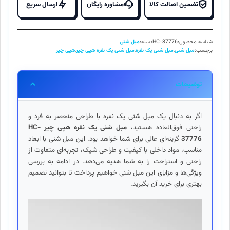
بود.
است.
نفره
تضمین اصالت کالا
مشاوره رایگان
ارسال سریع
هپی
چیر
HC-
شناسه محصول:
HC-37776
دسته:
مبل شنی
37776
برچسب:
مبل شنی
,
مبل شنی یک نفره
,
مبل شنی یک نفره هپی چیر
,
هپی چیر
عدد
توضیحات
اگر به دنبال یک مبل شنی یک نفره با طراحی منحصر به فرد و
راحتی فوق‌العاده هستید،
مبل شنی یک نفره هپی چیر HC-
37776
گزینه‌ای عالی برای شما خواهد بود. این مبل شنی با ابعاد
مناسب، مواد داخلی با کیفیت و طراحی شیک، تجربه‌ای متفاوت از
راحتی و استراحت را به شما هدیه می‌دهد. در ادامه به بررسی
ویژگی‌ها و مزایای این مبل شنی خواهیم پرداخت تا بتوانید تصمیم
بهتری برای خرید آن بگیرید.