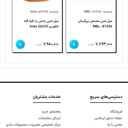
شناسه: MBL-۸۷۴۵۶
شناسه: Intex-۵۶۲۳۵
مبل شنی مخملی بزرگسال
مبل شنی راحتی با تکیه گاه
MBL- 87456
لاکچری Intex 56235
+
+
۶,۹۵۰,۰۰۰
۷,۷۹۳,۰۰۰
تومان
تومان
طول
160 سانتی متر
عرض
160 سانتی متر
دسترسی‌های سریع
خدمات مشتریان
ارتفاع
80 سانتی متر
ارتفاع تا نشیمنگاه
50 سانتی متر
فروشگاه
راهنمای خرید
جنس بدنه
پارچه جاسمین
مجله دنیای اینتکس
ارسال سفارشات
مواد داخلی مبل
ابرو الیاف
تماس با ما
مرکز تخصصی تعمیرات محصولات بادی
نوع مبل
یک یا دو نفره بزرگسال