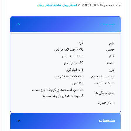
305
شناسه محصول:
Intex-28021
دسته:
استخر پیش ساخته
,
استخر و وان
اینتکس
28021
Intex
توضیحات
عدد
نوع
گرد
جنس
PVC چند لایه برزنتی
قطر
305 سانتی متر
ارتفاع
30 سانتی متر
وزن
2.3 کیلوگرم
ابعاد بسته بندی
25×29×8 سانتی متر
شرکت سازنده
اينتکس
مناسب استخرهای کوچک ایزی ست
ساير ويژگی ها
قابلیت تا شدن در چند سطح
اقلام همراه
مشخصات