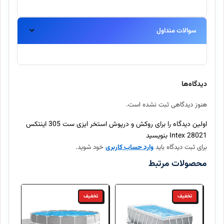
سوالات متداول
آیا این محصول اورجینال است؟
بله، تمامی محصولات موجود در اینتکس مستقیماً از برندهای معتبر
دیدگاه‌ها
تهیه شده و اصالت آنها ۱۰۰٪ تضمین میگردد.
هنوز دیدگاهی ثبت نشده است.
ارسال سفارش چند روز طول میکشد؟
اولین دیدگاه را برای روکش و درپوش استخر ایزی ست 305 اینتکس
28021 Intex بنویسید
برای ثبت دیدگاه باید
وارد حساب کاربری
خود شوید.
آیا امکان بازگرداندن کالا وجود دارد؟
محصولات مرتبط
تخفیف
تخفیف