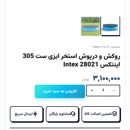
شناسه: Intex-۲۸۰۲۱
روکش و درپوش استخر ایزی ست 305
اینتکس 28021 Intex
۳,۱۰۰,۰۰۰
تومان
+
-
افزودن به سبد خرید
روکش
و
درپوش
استخر
تضمین اصالت کالا
مشاوره رایگان
ارسال سریع
ایزی
ست