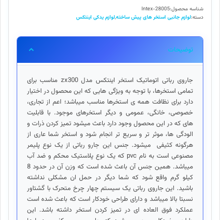
مدل
شناسه محصول:
Intex-28005
ZX300
دسته:
لوازم جانبی استخر های پیش ساخته
,
لوازم یدکی اینتکس
عدد
توضیحات
جاروی رباتی اتوماتیک استخر اینتکس مدل zx300 مناسب برای
تمامی استخرها، با توجه به ویژگی هایی که این محصول در اختیار
دارد برای نظافت همه ی استخرها مناسب میباشد؛ اعم از تجاری،
خصوصی، خانگی، عمومی و دیگر استخرهای موجود. با قابلیت
های که در این محصول وجود دارد باعث میشود تمیز کردن ذرات و
الودگی ها، موثر تر و سریع تر انجام شود و استخر شما عاری از
هرگونه کثیفی میشود.
جنس این جارو رباتی از یک نوع پلیمر
مصنوعی است به نام pvc که یک نوع پلاستیک محکم و ضد آب
میباشد. همین جنس آن باعث شده است که وزن آن در حدود 8
کیلو گرم واقع شود که شما دیگر در حمل ان مشکلی نداشته
باشید. این جاروی رباتی یک سیستم چهار چرخ متحرک با گشتاور
نسبتا بالا میباشد و دارای طراحی خودکار است که باعث شده است
عملکرد فوق العاده ای در تمیز کردن استخر داشته باشد. این