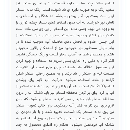
استخر حالت چند ضلعی دارد، قسمت بالا و لبه ی استخر نیز
سفید رنگ و به صورت دایره ای باد شونده است. رنگ بدنه استخر
ایزی ست بست وی آبی روشن میباشد که هنگام پر آب شدن و
تابش نور خورشید به آب درون استخر نمای بسیار چشم نوازی را
به وجود می آورد. جنس بدنه این استخر از پی وی سی مات است
که در برابر فشار و ضربه مقاومت بسیار بالایی دارد، استفاده از
این جنس، علاوه بر تحمل دمای مختلف آب، موجب شده تا در
برابر تابش مستقیم نور خورشید نیز از استحکام بالایی برخوردار
باشد و محصول شما به آسانی دچار آسیب و رنگ پریدگی نشود.
اکثر افراد به دلیل راه اندازی بسیار سریع به استفاده و تهیه کردن
این محصول علاقه مند هستند، چون برای نصب آن کافیست
قسمت لبه ی استخر را باد بزنند و به همین راحتی استخر شکل
گرفته و اماده استفاده میشود. ظرفیت آب لازم برای پرشدن
استخر2100 لیتر است و باید آن را تا زیر لبه ی باد شونده استخر از
آب پر کرد. برای پر کردن محفظه استخر نیز باید شلنگ آب را درون
محفظه استخر قرار دهید و صبر کنید تا استخر پر شود، که زمان
لازم برای این کار به فشار آب برمیگردد. برای خالی نمودن استخر
نیز روی بدنه استخر یک قسمت تعبیه شده و با باز نمودن آن
میتوانید آب درون استخر را خالی کنید،محل خروج آب استخر به
شلنگ آب نیزمتصل میشود. هنگام راه اندازی محصول به چند