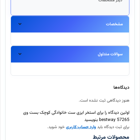
دیگر مشخصات
ق
مشخصات
سوالات متداول
آیا این محصول اورجینال است؟
بله، تمامی محصولات موجود در اینتکس مستقیماً از برندهای معتبر
دیدگاه‌ها
تهیه شده و اصالت آنها ۱۰۰٪ تضمین میگردد.
هنوز دیدگاهی ثبت نشده است.
ارسال سفارش چند روز طول میکشد؟
اولین دیدگاه را برای استخر ایزی ست خانوادگی کوچک بست وی
57265 bestway بنویسید
برای ثبت دیدگاه باید
وارد حساب کاربری
خود شوید.
آیا امکان بازگرداندن کالا وجود دارد؟
محصولات مرتبط