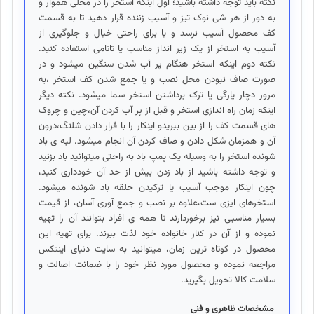
نکته باید توجه داشته باشید؛ اول اینکه استخر را در محلی هموار و
به دور از هر شی نوک تیز و آسیب زننده قرار دهید تا به قسمت
کف محصول آسیب نرسد و یا برای راحتی خیال و جلوگیری از
آسیب به استخر از یک زیر انداز مناسب یا تاتامی استفاده کنید.
نکته دوم اینکه استخر هنگام پر آب شدن سنگین میشود و در
صورت صاف نبودن محل نصب و یا جمع شدن کف استخر ،به
مرور دچار پارگی یا ترک برداشتن استخر سما میشود. نکته دیگر
اینکه زمان راه اندازی استخر و قبل از پر آب کردن آن،چین و چروک
های قسمت کف را از بین ببریدو اینکار را با قرار دادن شلنگ،درون
آن و همزمان شکل دادن و صاف کردن آن انجام میشود. لبه ی باد
شونده استخر را به وسیله یک پمپ باد به راحتی میتوانید باد بزنید
و توجه داشته باشید از باد زدن بیش از حد آن خودداری کنید،
چون اینکار موجب آسیب یا ترکیدن حلقه باد شونده میشود.
استخرهای ایزی ست،علاوه بر نصب و جمع آوری آسان، از قیمت
بسیار مناسبی نیز برخوردارند تا همه ی افراد بتوانند آن را تهیه
نموده و از آن در کنار خانواده خود لذت ببرند. برای تهیه این
محصول در کوتاه ترین زمان، میتوانید به سایت دنیای اینتکس
مراجعه نموده و محصول مورد نظر خود را با ضمانت اصالت و
سلامت کالا تحویل بگیرید.
مشخصات ظاهری و فنی