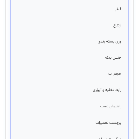
قطر
244 
ارتفاع
66 سا
وزن بسته بندی
6.5 
جنس بدنه
PVC+
حجم آب
00
رابط تخلیه و آبیاری
دا
راهنمای نصب
دا
برچسب تعمیرات
دا