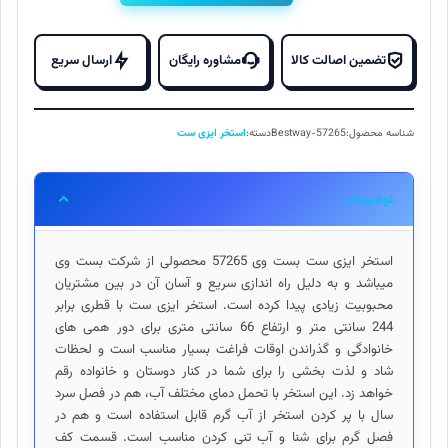
ایزی
۱۰,۹۰۰,۰۰۰ تومان
۷,۹۰۰,۰۰۰
ست
بود.
است.
خانوادگی
تضمین اصالت کالا
مشاوره رایگان
ارسال سریع
کوچک
بست
وی
شناسه محصول:
Bestway-57265
دسته:
استخر ایزی ست
57265
bestway
عدد
توضیحات
استخر ایزی ست بست وی 57265 محصولی از شرکت بست وی
میباشد و به دلیل راه اندازی سریع و آسان آن در بین مشتریان
محبوبیت زیادی پیدا کرده است. استخر ایزی ست با قطری برابر
244 سانتی متر و ارتفاع 66 سانتی متری برای دور همی های
خانوادگی و گذراندن اوقات فراغت بسیار مناسب است و لحظات
شاد و لذت بخشی را برای شما در کنار دوستان و خانواده رقم
خواهد زد. این استخر با تحمل دمای مختلف آب، هم در فصل سرد
سال با پر کردن استخر از آب گرم قابل استفاده است و هم در
فصل گرم برای شنا و آب تنی کردن مناسب است. قسمت کف