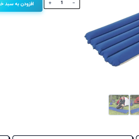
+
-
افزودن به سبد خر
تشک
بادی
یک
نفره
برزنتی
کمپینگ
بست
وی
69014
Bestway
عدد