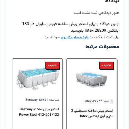
بله، تمامی محصولات موجود در اینتکس مستقیماً از برندهای معتبر
دیدگاه‌ها
تهیه شده و اصالت آنها ۱۰۰٪ تضمین میگردد.
هنوز دیدگاهی ثبت نشده است.
ارسال سفارش چند روز طول میکشد؟
اولین دیدگاه را برای استخر پیش ساخته فریمی سایبان دار 183
اینتکس 28209 Intex بنویسید
برای ثبت دیدگاه باید
وارد حساب کاربری
خود شوید.
آیا امکان بازگرداندن کالا وجود دارد؟
محصولات مرتبط
تخفیف
تخفیف
شناسه: Bestway-۵۶۴۵۶
شناسه: Intex-۲۶۷۸۴
استخر پیش ساخته Bestway
استخر پیش ساخته مستطیلی 3
Power Steel 412*201*122
متری فول اینتکس Intex
سانتی متر خاکستری 56456
26784