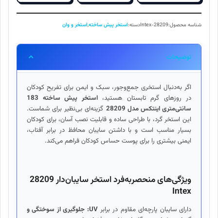
دار
183
شناسه محصول:
Intex-28209
دسته:
استخر پیش ساخته
,
استخر و وان
اینتکس
28209
Intex
توضیحات
عدد
اگر به‌دنبال استخری جمع‌وجور، سبک و ایمن برای تفریح کودکان
در روزهای گرم تابستان هستید،
استخر پیش ساخته 183
سانتی‌متری اینتکس مدل 28209
گزینه‌ای بی‌نظیر برای شماست.
این استخر گرد، با طراحی ساده و قابلیت نصب آسان، برای کودکان
بسیار مناسب است و با داشتن سایبان محافظ در برابر آفتاب،
ایمنی بیشتری را برای پوست حساس کودکان فراهم می‌کند.
ویژگی‌های منحصربه‌فرد استخر سایبان‌دار 28209
Intex
دارای سایبان پارچه‌ای مقاوم در برابر
UV: جلوگیری از سوختگی و