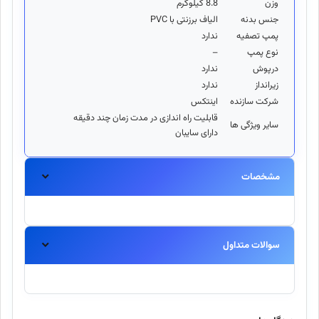
وزن
8.8 کیلوگرم
جنس بدنه
الیاف برزنتی با PVC
پمپ تصفيه
ندارد
نوع پمپ
–
درپوش
ندارد
زيرانداز
ندارد
شرکت سازنده
اینتکس
قابليت راه اندازی در مدت زمان چند دقیقه
ساير ويژگی ها
دارای سایبان
مشخصات
سوالات متداول
آیا این محصول اورجینال است؟