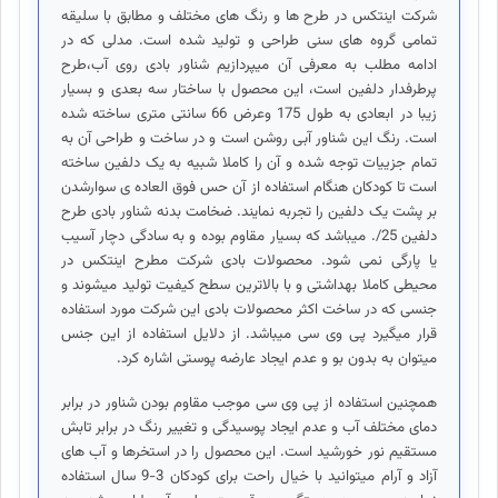
شرکت اینتکس در طرح ها و رنگ های مختلف و مطابق با سلیقه
تمامی گروه های سنی طراحی و تولید شده است. مدلی که در
ادامه مطلب به معرفی آن میپردازیم شناور بادی روی آب،طرح
پرطرفدار دلفین است، این محصول با ساختار سه بعدی و بسیار
زیبا در ابعادی به طول 175 وعرض 66 سانتی متری ساخته شده
است. رنگ این شناور آبی روشن است و در ساخت و طراحی آن به
تمام جزییات توجه شده و آن را کاملا شبیه به یک دلفین ساخته
است تا کودکان هنگام استفاده از آن حس فوق العاده ی سوارشدن
بر پشت یک دلفین را تجربه نمایند. ضخامت بدنه شناور بادی طرح
دلفین 25/. میباشد که بسیار مقاوم بوده و به سادگی دچار آسیب
یا پارگی نمی شود. محصولات بادی شرکت مطرح اینتکس در
محیطی کاملا بهداشتی و با بالاترین سطح کیفیت تولید میشوند و
جنسی که در ساخت اکثر محصولات بادی این شرکت مورد استفاده
قرار میگیرد پی وی سی میباشد. از دلایل استفاده از این جنس
میتوان به بدون بو و عدم ایجاد عارضه پوستی اشاره کرد.
همچنین استفاده از پی وی سی موجب مقاوم ‌بودن شناور در برابر
دمای مختلف آب و عدم ایجاد پوسیدگی و تغییر رنگ در برابر تابش
مستقیم نور خورشید است. این محصول را در استخرها و آب های
آزاد و آرام میتوانید با خیال راحت برای کودکان 3-9 سال استفاده