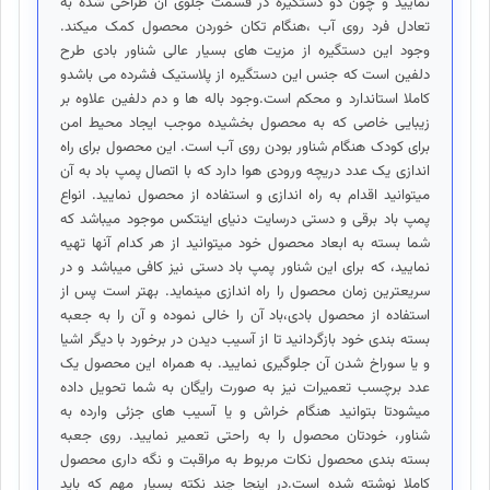
نمایید و چون دو دستگیره در قسمت جلوی آن طراحی شده به
تعادل فرد روی آب ،هنگام تکان خوردن محصول کمک میکند.
وجود این دستگیره از مزیت های بسیار عالی شناور بادی طرح
دلفین است که جنس این دستگیره از پلاستیک فشرده می باشدو
کاملا استاندارد و محکم است.وجود باله ها و دم دلفین علاوه بر
زیبایی خاصی که به محصول بخشیده موجب ایجاد محیط امن
برای کودک هنگام شناور بودن روی آب است. این محصول برای راه
اندازی یک عدد دریچه ورودی هوا دارد که با اتصال پمپ باد به آن
میتوانید اقدام به راه اندازی و استفاده از محصول نمایید. انواع
پمپ باد برقی و دستی درسایت دنیای اینتکس موجود میباشد که
شما بسته به ابعاد محصول خود میتوانید از هر کدام آنها تهیه
نمایید، که برای این شناور پمپ باد دستی نیز کافی میباشد و در
سریعترین زمان محصول را راه اندازی مینماید. بهتر است پس از
استفاده از محصول بادی،باد آن را خالی نموده و آن را به جعبه
بسته بندی خود بازگردانید تا از آسیب دیدن در برخورد با دیگر اشیا
و یا سوراخ شدن آن جلوگیری نمایید. به همراه این محصول یک
عدد برچسب تعمیرات نیز به صورت رایگان به شما تحویل داده
میشودتا بتوانید هنگام خراش و یا آسیب های جزئی وارده به
شناور، خودتان محصول را به راحتی تعمیر نمایید. روی جعبه
بسته بندی محصول نکات مربوط به مراقبت و نگه داری محصول
کاملا نوشته شده است.در اینجا چند نکته بسیار مهم که باید