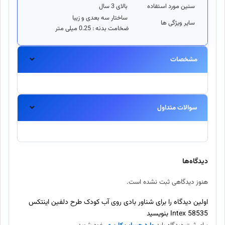
سنین مورد استفاده
بالای 3 سال
ساختار سه بعدی و زیبا
سایر ویژگی ها
ضخامت بدنه : 0.25 میلی متر
مشخصات
سوالات متداول
آیا این محصول اورجینال است؟
بله، تمامی محصولات موجود در اینتکس مستقیماً از برندهای معتبر
دیدگاه‌ها
تهیه شده و اصالت آنها ۱۰۰٪ تضمین میگردد.
هنوز دیدگاهی ثبت نشده است.
ارسال سفارش چند روز طول میکشد؟
اولین دیدگاه را برای شناور بادی روی آب کودک طرح دلفین اینتکس
58535 Intex بنویسید