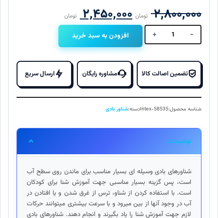
قیمت
قیمت
۲,۴۵۰,۰۰۰
۲,۸۰۰,۰۰۰
تومان
تومان
اصلی
فعلی
+
-
افزودن به سبد خرید
شناور
بادی
۲,۸۰۰,۰۰۰ تومان
,۴۵۰,۰۰۰
روی
بود.
است.
آب
تضمین اصالت کالا
مشاوره رایگان
ارسال سریع
کودک
طرح
دلفین
شناسه محصول:
Intex-58535
دسته:
شناور بادی
اینتکس
58535
Intex
توضیحات
عدد
شناورهای بادی وسیله ای بسیار مناسب برای ماندن روی سطح آب
است، پس گزینه بسیار مناسبی جهت آموزش شنا برای کودکان
است. با استفاده کردن از شناو، ترس از غرق شدن و یا افتادن در
آب در وجود آنها از بین میرود و با سرعت بیشتری میتوانند حرکات
لازم جهت آموزش شنا را یاد بگیرند و انجام دهند. شناورهای بادی