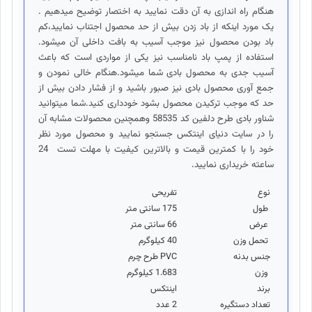
هنگام راه اندازی به آن دقت نمایید به اختصار توضیح میدهیم .
یک مورد اینکه از باد زدن بیش از حد محصول اجتناب نمایید،کم
باد بودن محصول نیز موجب آسیب به بافت داخلی آن میشود.
استفاده از پمپ باد نامناسب نیز یکی از مواردی است که باعث
آسیب جدی به محصول بادی شما میشود.هنگام خالی نمودن و
جمع آوری محصول بادی نیز صبور باشید و از فشار دادن بیش از
حد که موجب ترکیدن محصول بشود خودداری کنید.شما میتوانید
شناور بادی طرح دلفین کد 58535 وهمچنین محصولات مشابه آن
را در سایت دنیای اینتکس جستجو نمایید و محصول مورد نظر
خود را با کمترین قیمت و بالاترین کیفیت با مهلت تست 24
ساعته خریداری نمایید.
نوع
تفریحی
طول
175 سانتی متر
عرض
66 سانتی متر
تحمل وزن
40 کیلوگرم
جنس بدنه
PVC طرح چرم
وزن
1.683 کیلوگرم
برند
اینتکس
تعداد دستگیره
2 عدد