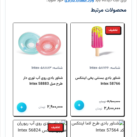
برای ثبت دیدگاه باید
وارد حساب کاربری
خود شوید.
آیا امکان بازگرداندن کالا وجود دارد؟
محصولات مرتبط
تخفیف
شناسه: Intex-۵۸۷۶۶
شناسه: Intex-۵۸۸۸۳
شناور بادی بستنی یخی اینتکس
شناور بادی روی آب توری دار
Intex 58766
طرح مبل 58883 Intex
۲,۹۰۰,۰۰۰
تومان
+
+
۲,۹۰۰,۰۰۰
قیمت
قیمت
تومان
۲,۸۰۰,۰۰۰
تومان
اصلی
فعلی
۲,۹۰۰,۰۰۰ تومان
۲,۸۰۰,۰۰۰ تومان
تخفیف
بود.
است.