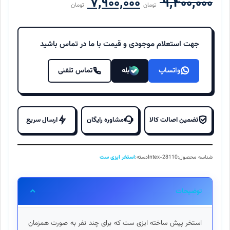
قیمت
قیمت
۷,۹۰۰,۰۰۰
۹,۴۰۰,۰۰۰
تومان
تومان
اصلی
فعلی
۹,۴۰۰,۰۰۰ تومان
۷,۹۰۰,۰۰۰ 
جهت استعلام موجودی و قیمت با ما در تماس باشید
بود.
است.
واتساپ
بله
تماس تلفنی
تضمین اصالت کالا
مشاوره رایگان
ارسال سریع
شناسه محصول:
Intex-28110
دسته:
استخر ایزی ست
توضیحات
استخر پیش ساخته ایزی ست که برای چند نفر به صورت همزمان