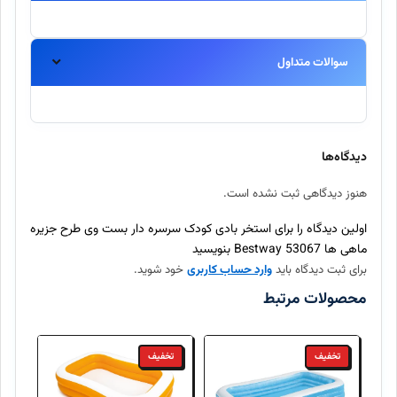
پشتیبانی
فروشگاه دنیای اینتکس
همراه شماست.
سوالات متداول
آیا این محصول اورجینال است؟
بله، تمامی محصولات موجود در اینتکس مستقیماً از برندهای معتبر
دیدگاه‌ها
تهیه شده و اصالت آنها ۱۰۰٪ تضمین میگردد.
هنوز دیدگاهی ثبت نشده است.
ارسال سفارش چند روز طول میکشد؟
اولین دیدگاه را برای استخر بادی کودک سرسره دار بست وی طرح جزیره
ماهی ها 53067 Bestway بنویسید
برای ثبت دیدگاه باید
وارد حساب کاربری
خود شوید.
آیا امکان بازگرداندن کالا وجود دارد؟
مشخصات ظاهری و فنی
محصولات مرتبط
طول
280 سانتی
تخفیف
تخفیف
عرض
257 سانتی