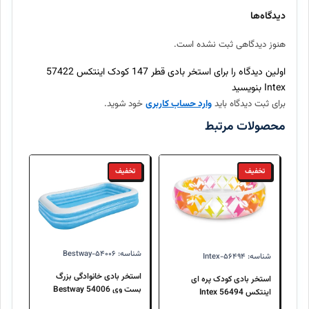
بله، تمامی محصولات موجود در اینتکس مستقیماً از برندهای معتبر
دیدگاه‌ها
تهیه شده و اصالت آنها ۱۰۰٪ تضمین میگردد.
هنوز دیدگاهی ثبت نشده است.
ارسال سفارش چند روز طول میکشد؟
اولین دیدگاه را برای استخر بادی قطر 147 کودک اینتکس 57422
Intex بنویسید
برای ثبت دیدگاه باید
وارد حساب کاربری
خود شوید.
آیا امکان بازگرداندن کالا وجود دارد؟
محصولات مرتبط
تخفیف
تخفیف
شناسه: Bestway-۵۴۰۰۶
شناسه: Intex-۵۶۴۹۴
استخر بادی خانوادگی بزرگ
استخر بادی کودک پره ای
بست وی 54006 Bestway
اینتکس 56494 Intex