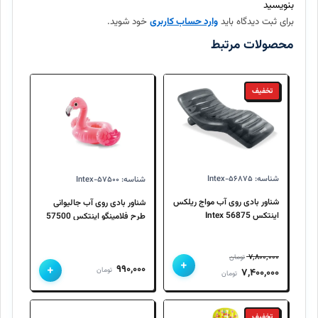
بنویسید
برای ثبت دیدگاه باید
وارد حساب کاربری
خود شوید.
آیا امکان بازگرداندن کالا وجود دارد؟
محصولات مرتبط
تخفیف
شناسه: Intex-۵۶۸۷۵
شناسه: Intex-۵۷۵۰۰
شناور بادی روی آب مواج ریلکس
شناور بادی روی آب جالیوانی
اینتکس 56875 Intex
طرح فلامینگو اینتکس 57500
Intex
۷,۸۰۰,۰۰۰
تومان
+
+
۹۹۰,۰۰۰
قیمت
قیمت
تومان
۷,۴۰۰,۰۰۰
تومان
اصلی
فعلی
۷,۸۰۰,۰۰۰ تومان
۷,۴۰۰,۰۰۰ تومان
تخفیف