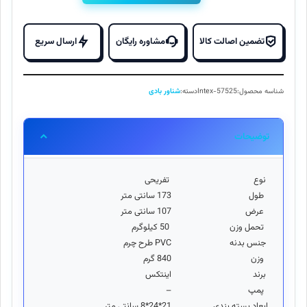
بادی
کودک
طرح
تضمین اصالت کالا
مشاوره رایگان
ارسال سریع
نهنگ
قاتل
57525
شناسه محصول:
Intex-57525
دسته:
شناور بادی
Intex
عدد
توضیحات
نوع
تفریحی
طول
173 سانتی متر
عرض
107 سانتی متر
تحمل وزن
50 کیلوگرم
جنس بدنه
PVC طرح چرم
وزن
840 گرم
برند
اینتکس
پمپ
–
ابعاد بسته بندی
21*24*8 سانتی متر