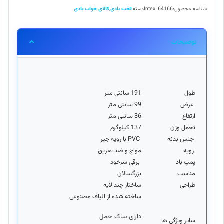
وزن
شناسه محصول:
Intex-64166
دسته:
تخت بادی
,
کالای خواب بادی
اینتکس
64166
Intex
توضیحات
عدد
طول
191 سانتی متر
عرض
99 سانتی متر
ارتفاع
36 سانتی متر
تحمل وزن
137 کیلوگرم
جنس بدنه
PVC با رویه جیر
رویه
مواج و ضد تعریق
پمپ باد
برقی سرخود
مناسب
بزرگسالان
طراحی
ساختار چند لایه
ساخته شده از الیاف مصنوعی
دارای ساک حمل
سایر ویژگی ها