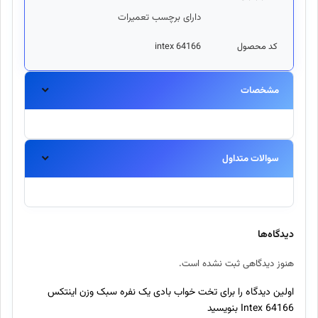
دارای برچسب تعمیرات
کد محصول
intex 64166
مشخصات
سوالات متداول
آیا این محصول اورجینال است؟
بله، تمامی محصولات موجود در اینتکس مستقیماً از برندهای معتبر
دیدگاه‌ها
تهیه شده و اصالت آنها ۱۰۰٪ تضمین میگردد.
هنوز دیدگاهی ثبت نشده است.
ارسال سفارش چند روز طول میکشد؟
اولین دیدگاه را برای تخت خواب بادی یک نفره سبک وزن اینتکس
64166 Intex بنویسید