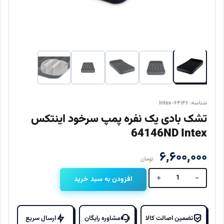
شناسه: Intex-۶۴۱۴۶
تشک بادی یک نفره پمپ سرخود اینتکس
64146ND Intex
۶,۶۰۰,۰۰۰
تومان
+
-
افزودن به سبد خرید
تشک
بادی
یک
نفره
تضمین اصالت کالا
مشاوره رایگان
ارسال سریع