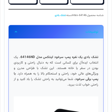
پمپ
سرخود
اینتکس
شناسه محصول:
Intex-64146
دسته:
تشک بادی
64146ND
Intex
عدد
توضیحات
تشک بادی یک نفره پمپ سرخود اینتکس مدل 64146ND
، یک
انتخاب ایده‌آل برای کسانی است که به دنبال راحتی و کاربردی
بودن در سفر یا خانه هستند. این تشک با طراحی مدرن و
ویژگی‌های عالی خود، راحتی و استحکام بالا را به همراه دارد.
با
پمپ برقی سرخود
، شما می‌توانید به راحتی تشک را باد کنید و از
راحتی خواب لذت ببرید.