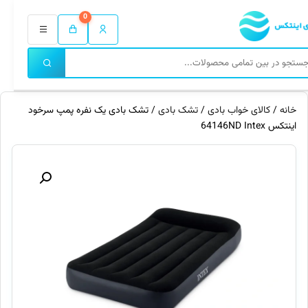
0
خانه
/
کالای خواب بادی
/
تشک بادی
/ تشک بادی یک نفره پمپ سرخود
اینتکس 64146ND Intex