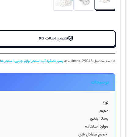
تضمین اصالت کالا
شناسه محصول:
Intex-29045
دسته:
پمپ تصفیه آب استخر
,
لوازم جانبی استخر ه
توضیحات
نوع
حجم
بسته بندی
موارد استفاده
حجم معادل شن