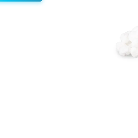
مخصوص
پمپ
بود.
تصفیه
آب
شنی
اینتکس
29045
Intex
عدد