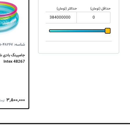
بود.
حداقل (تومان)
حداکثر (تومان)
شناسه: Intex-۴۸۲۶۷
جامپینگ بادی ش
Intex 48267
۳,۵۰۰,۰۰۰
توما