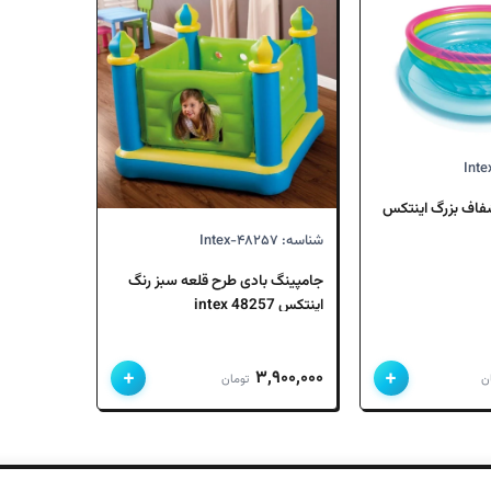
است.
بود.
است.
بود.
فاف بزرگ اینتکس
شناسه: Intex-۴۸۲۵۷
جامپینگ بادی طرح قلعه سبز رنگ
اینتکس 48257 intex
+
+
۳,۹۰۰,۰۰۰
ن
تومان