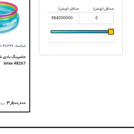
بود.
حداقل (تومان)
حداکثر (تومان)
شناسه: Intex-۴۸۲۶۷
جامپینگ بادی ش
Intex 48267
۳,۵۰۰,۰۰۰
توما