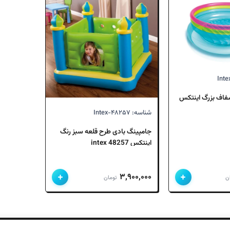
است.
بود.
است.
بود.
فاف بزرگ اینتکس
شناسه: Intex-۴۸۲۵۷
جامپینگ بادی طرح قلعه سبز رنگ
اینتکس 48257 intex
+
+
۳,۹۰۰,۰۰۰
ن
تومان