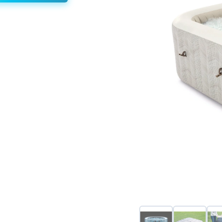
بادی
چهار
نفره
طرح
دار
اینتکس
28446
Intex
عدد