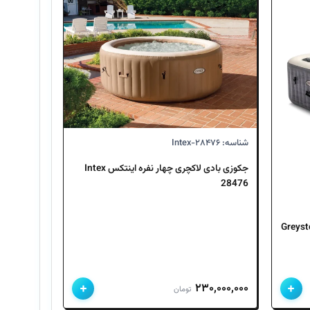
شناسه: Intex-۲۸۴۷۶
جکوزی بادی لاکچری چهار نفره اینتکس Intex
28476
Greystone Delux
+
+
مت
۲۳۰,۰۰۰,۰۰۰
تومان
لی