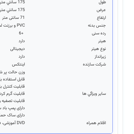
طول
175 سانتي متر
عرض
175 سانتي متر
ارتفاع
71 سانتی متر
جنس بدنه
PVC و برزنت لمینت سه لایه
رده سنی
+6
هیتر
دارد
نوع هیتر
دیجیتالی
زيرانداز
دارد
شرکت سازنده
اینتکس
وزن حالت پر شده: 998 ک
قابل استفاده با ب
قابلیت کنترل با
ساير ويژگي ها
قابلیت گرم کردن آب 
قابلیت تصفیه و
دارای پمپ باد 
دارای ساک ح
اقلام همراه
DVD آموزشی، فشار سنج، درپوش