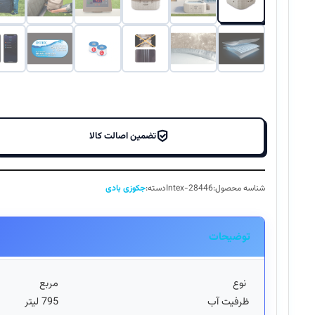
تضمین اصالت کالا
شناسه محصول:
Intex-28446
دسته:
جکوزی بادی
توضیحات
نوع
مربع
ظرفيت آب
795 ليتر