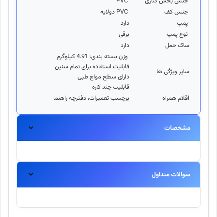
جنس بخش کناری
PVC
جنس کف
PVC دولایه
پمپ
دارد
نوع پمپ
برقی
ساک حمل
دارد
وزن بسته بندی: 4.91 کیلوگرم
قابلیت استفاده برای تمام سنین
سایر ویژگی ها
دارای سطح مواج طبی
قابلیت چند کاره
اقلام همراه
برچسب تعمیرات، دفترچه راهنما
مشخصات
سوالات متداول
آیا این محصول اورجینال است؟