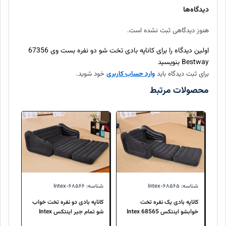
بله، تمامی محصولات موجود در اینتکس مستقیماً از برندهای معتبر
دیدگاه‌ها
تهیه شده و اصالت آنها ۱۰۰٪ تضمین میگردد.
هنوز دیدگاهی ثبت نشده است.
ارسال سفارش چند روز طول میکشد؟
اولین دیدگاه را برای کاناپه بادی تخت شو دو نفره بست وی 67356
Bestway بنویسید
برای ثبت دیدگاه باید
وارد حساب کاربری
خود شوید.
آیا امکان بازگرداندن کالا وجود دارد؟
محصولات مرتبط
شناسه: Intex-۶۸۵۶۵
شناسه: Intex-۶۸۵۶۶
کاناپه بادی یک نفره تخت
کاناپه بادی دو نفره تخت خواب
خوابشو اینتکس Intex 68565
شو تمام جیر اینتکس Intex
68566