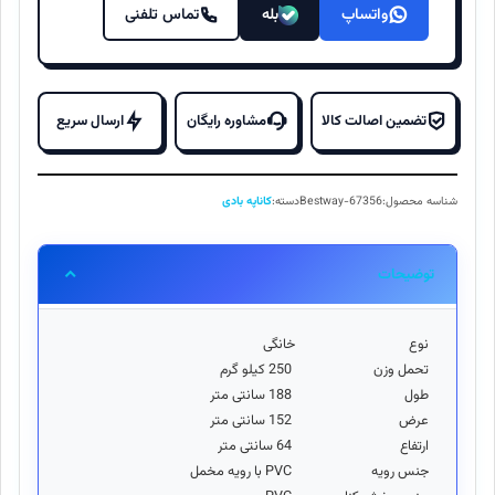
واتساپ
بله
تماس تلفنی
تضمین اصالت کالا
مشاوره رایگان
ارسال سریع
شناسه محصول:
Bestway-67356
دسته:
کاناپه بادی
توضیحات
نوع
خانگی
تحمل وزن
250 کیلو گرم
طول
188 سانتی متر
عرض
152 سانتی متر
ارتفاع
64 سانتی متر
جنس رویه
PVC با رویه مخمل