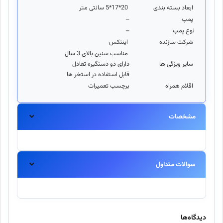
ابعاد بسته بندی
20*17*5 سانتی متر
پمپ
–
نوع پمپ
–
شرکت سازنده
اینتکس
مناسب سنین بالای 3 سال
سایر ویژگی ها
دارای دو دستگیره تعادل
قابل استفاده در استخر ها
اقلام همراه
برچسب تعمیرات
مشخصات
سوالات متداول
آیا این محصول اورجینال است؟
بله، تمامی محصولات موجود در اینتکس مستقیماً از برندهای معتبر
دیدگاه‌ها