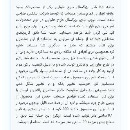
حلقه شنا بادی بزرگسال طرح هاوایی یکی از محصولات مورد
علاقه افراد در تمام سنین میباشد که توسط شرکت اینتکس طراحی
شده است. تیوپ بادی بزرگسال طرح هاوایی در نوع محصولات
تفریحی بادی قرار دارد که لحظات شاد و مفرحی را برای برای زمان
آب تنی کردن شما فراهم مینماید. حلقه شنا بادی کاربردهای
مختلفی دارد که از جمله آن میتوان به استفاده از این محصول
برای افراد مبتدی که مایل به یادگیری شنا هستند اشاره
کرد،همچنین برای افرادی که علاقه زیادی به شنا کردن دارند ولی از
آب و غرق شدن میترسند نیز بسیار مناسب است. حلقه شنا بادی
در طرح های زیبا و فانتزی تولید شده و به دلیل کیفیت بالای مواد
اولیه به کار رفته در ساخت آن از استحکام بسیار بالایی برخوردار
است. استحکام این محصول به این صورت است که در برابر تابش
مستقیم نور خورشید تغییر رنگ و یا تغییر شکل نمی
دهد،همچنین به دلیل مقاومت بالای محصول بالاترین ایمنی را
برای فرد استفاده کننده فراهم مینماید. جنس این محصول از
وینیل طرح چرم میباشد و لایه آن از ضخامت قابل توجهی برخوردار
است.وزن این محصول حدود 300 گرم است و در ابعادی به قطر
97 سانتی متر تولید شده است، ارتفاع این حلقه شنا بادی از
سطح زمین نیز به 20 سانتی متر میرسد که کاملا استاندار میباشد.