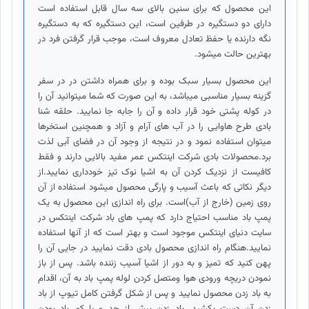
این محصول که برای سنین بالای سه سال قابل استفاده است
دارای دو دستگیره در طرفین است، این دستگیره که به دستگیره
نگه دارنده یا حفظ تعادل معروف است، موجب قرار گرفتن فرد در
بهترین حالت میشود.
این محصول بسیار سبک بوده و برای همراه داشتن در در سفر
گزینه بسیار مناسبی میباشد، به این صورت که شما میتوانید آن را
در کوله پشتی خود قرار داده و آن را جابه جا نمایید. حلقه شنا
بادی طرح هاوایی را در آب های آرام و آزاد و همچنین استخرها
میتوان استفاده نمود و در نتیجه از وجود آن در فضای آبی لذت
برد.محصولات بادی شرکت اینتکس عمر مفید بالایی دارند و فقط
کافیست از نزدیک کردن آن به اشیا نوک تیز خودداری نمایید.از
دیگر نکاتی که باعث آسیب و پارگی محصول میشود استفاده از آن
روی زمین (خارج از آب)است. برای راه اندازی این محصول به یک
پمپ باد مناسب احتیاج دارد که پمپ های باد شرکت اینتکس در
سایت دنیای اینتکس موجود است و بهتر است که از آنها استفاده
نمایید.هنگام راه اندازی محصول بادی دقت نمایید در جایی آن را
پهن کنید که تمیز و به دور از اشیا آسیب زننده باشد. پس از باز
نمودن دریچه ورودی هوا و‌متصل کردن لوله پمپ باد به آن، اقدام
به باد زدن محصول نمایید و پس از شکل گرفتن کامل تیوپ از باد
زدن آن دست بکشید. باد زدن بیش از حد و یا کم باد بودن