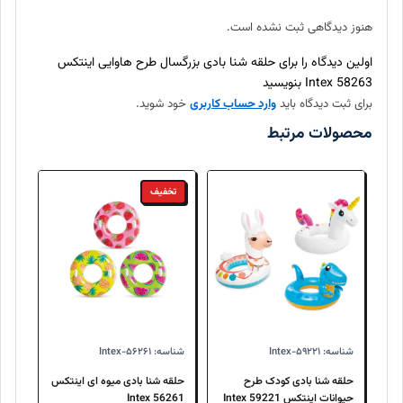
تهیه شده و اصالت آنها ۱۰۰٪ تضمین میگردد.
هنوز دیدگاهی ثبت نشده است.
ارسال سفارش چند روز طول میکشد؟
اولین دیدگاه را برای حلقه شنا بادی بزرگسال طرح هاوایی اینتکس
58263 Intex بنویسید
برای ثبت دیدگاه باید
وارد حساب کاربری
خود شوید.
آیا امکان بازگرداندن کالا وجود دارد؟
محصولات مرتبط
تخفیف
شناسه: Intex-۵۹۲۲۱
شناسه: Intex-۵۶۲۶۱
حلقه شنا بادی کودک طرح
حلقه شنا بادی میوه ای اینتکس
حیوانات اینتکس 59221 Intex
56261 Intex