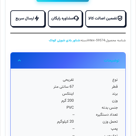
بادی
شورتی
کودک
تضمین اصالت کالا
مشاوره رایگان
ارسال سریع
زرد
اینتکس
59574
شناسه محصول:
Intex-59574
دسته:
شناور بادی شورتی کودک
Intex
عدد
توضیحات
نوع
تفریحی
قطر
67 سانتی متر
برند
اینتکس
وزن
200 گرم
جنس بدنه
PVC
تعداد دستگیره
–
تحمل وزن
20 کیلوگرم
پمپ
–
نوع پمپ
–