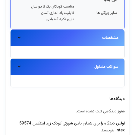
مناسب کودکان یک تا دو سال
سایر ویژگی ها
قابلیت راه اندازی آسان
دارای تکیه گاه بادی
مشخصات
سوالات متداول
آیا این محصول اورجینال است؟
بله، تمامی محصولات موجود در اینتکس مستقیماً از برندهای معتبر
دیدگاه‌ها
تهیه شده و اصالت آنها ۱۰۰٪ تضمین میگردد.
هنوز دیدگاهی ثبت نشده است.
ارسال سفارش چند روز طول میکشد؟
اولین دیدگاه را برای شناور بادی شورتی کودک زرد اینتکس 59574
Intex بنویسید