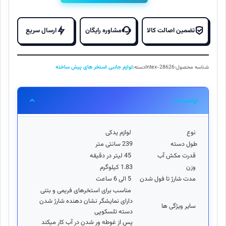
شارژی
۱۹,۸۰۰,۰۰۰ تومان
,۰۰۰
جدید
بود.
است.
استخر
تضمین اصالت کالا
مشاوره رایگان
ارسال سریع
پیش
ساخته
اینتکس
شناسه محصول:
Intex-28626
دسته:
لوازم جانبی استخر های پیش ساخته
28626
Intex
عدد
توضیحات
نوع
لوازم یدکی
طول دسته
239 سانتی متر
قدرت مکش آب
45 لیتر در دقیقه
وزن
1.83 کیلوگرم
مدت شارژ تا فول شدن
5 الی 6 ساعت
مناسب برای استخرهای فریمی و بتنی
دارای نمایشگر نشان دهنده شارژ شدن
سایر ویژگی ها
دسته تلسکوپی
پس از غوطه ور شدن در آب کار میکند