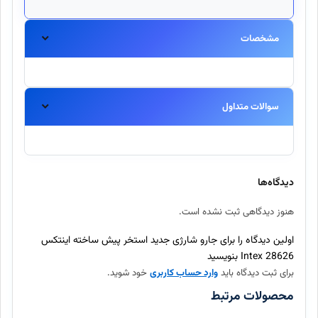
مشخصات
سوالات متداول
آیا این محصول اورجینال است؟
بله، تمامی محصولات موجود در اینتکس مستقیماً از برندهای معتبر
دیدگاه‌ها
تهیه شده و اصالت آنها ۱۰۰٪ تضمین میگردد.
هنوز دیدگاهی ثبت نشده است.
ارسال سفارش چند روز طول میکشد؟
اولین دیدگاه را برای جارو شارژی جدید استخر پیش ساخته اینتکس
28626 Intex بنویسید
برای ثبت دیدگاه باید
وارد حساب کاربری
خود شوید.
آیا امکان بازگرداندن کالا وجود دارد؟
محصولات مرتبط